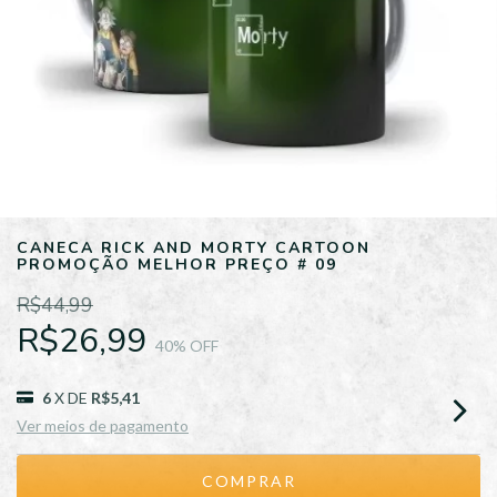
CANECA RICK AND MORTY CARTOON
PROMOÇÃO MELHOR PREÇO # 09
R$44,99
R$26,99
40
% OFF
6
X DE
R$5,41
Ver meios de pagamento