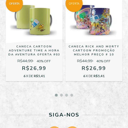
OFERTA
OFERTA
CANECA CARTOON
CANECA RICK AND MORTY
ADVENTURE TIME A HORA
CARTOON PROMOÇÃO
DA AVENTURA OFERTA #03
MELHOR PREÇO # 10
R$44,99
R$44,99
40
% OFF
40
% OFF
R$26,99
R$26,99
6
X DE
R$5,41
6
X DE
R$5,41
SIGA-NOS