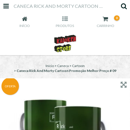
CANECA RICK AND MORTY CARTOON PROMOÇÃO MELHOR PREÇO # 09
0
INÍCIO
PRODUTOS
CARRINHO
Início
>
Caneca
>
Cartoon
>
Caneca Rick And Morty Cartoon Promoção Melhor Preço # 09
OFERTA