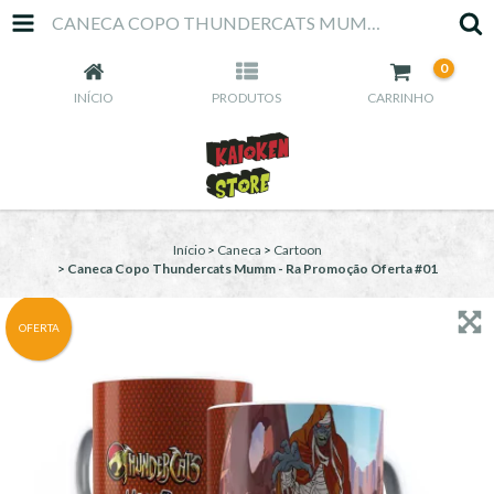
CANECA COPO THUNDERCATS MUMM - RA PROMOÇÃO OFERTA #01
0
INÍCIO
PRODUTOS
CARRINHO
Início
>
Caneca
>
Cartoon
>
Caneca Copo Thundercats Mumm - Ra Promoção Oferta #01
OFERTA