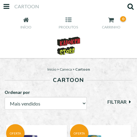
CARTOON
0
INÍCIO
PRODUTOS
CARRINHO
Início
>
Caneca
>
Cartoon
CARTOON
Ordenar por
FILTRAR
OFERTA
OFERTA