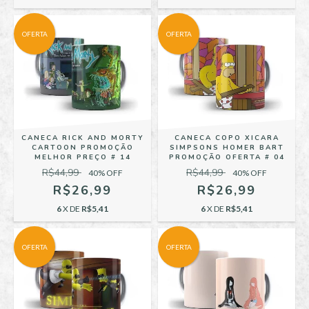
OFERTA
OFERTA
CANECA RICK AND MORTY
CANECA COPO XICARA
CARTOON PROMOÇÃO
SIMPSONS HOMER BART
MELHOR PREÇO # 14
PROMOÇÃO OFERTA # 04
R$44,99
R$44,99
40
% OFF
40
% OFF
R$26,99
R$26,99
6
X DE
R$5,41
6
X DE
R$5,41
OFERTA
OFERTA