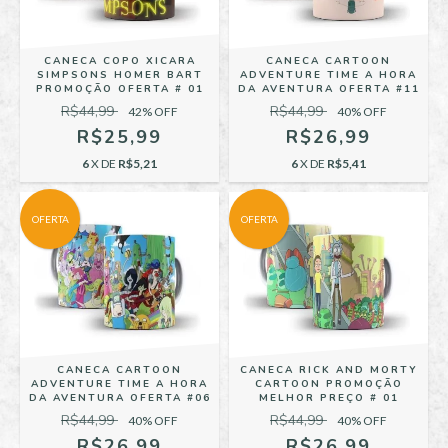
CANECA COPO XICARA
CANECA CARTOON
SIMPSONS HOMER BART
ADVENTURE TIME A HORA
PROMOÇÃO OFERTA # 01
DA AVENTURA OFERTA #11
R$44,99
R$44,99
42
% OFF
40
% OFF
R$25,99
R$26,99
6
X DE
R$5,21
6
X DE
R$5,41
OFERTA
OFERTA
CANECA CARTOON
CANECA RICK AND MORTY
ADVENTURE TIME A HORA
CARTOON PROMOÇÃO
DA AVENTURA OFERTA #06
MELHOR PREÇO # 01
R$44,99
R$44,99
40
% OFF
40
% OFF
R$26,99
R$26,99