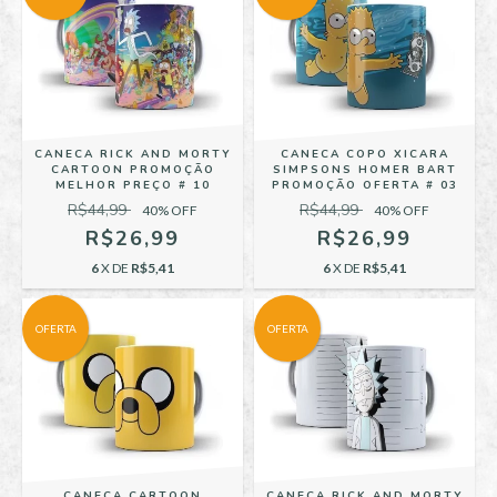
CANECA RICK AND MORTY
CANECA COPO XICARA
CARTOON PROMOÇÃO
SIMPSONS HOMER BART
MELHOR PREÇO # 10
PROMOÇÃO OFERTA # 03
R$44,99
R$44,99
40
% OFF
40
% OFF
R$26,99
R$26,99
6
X DE
R$5,41
6
X DE
R$5,41
OFERTA
OFERTA
CANECA CARTOON
CANECA RICK AND MORTY