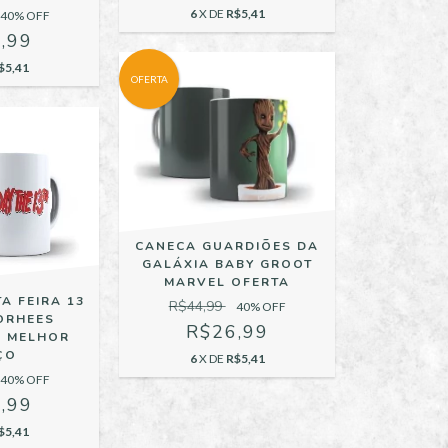
6
X DE
R$5,41
40
% OFF
,99
$5,41
OFERTA
CANECA GUARDIÕES DA
GALÁXIA BABY GROOT
MARVEL OFERTA
A FEIRA 13
R$44,99
40
% OFF
ORHEES
R$26,99
 MELHOR
ÇO
6
X DE
R$5,41
40
% OFF
,99
$5,41