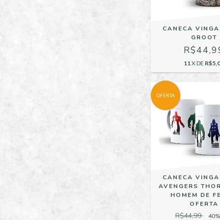
CANECA VING
GROOT
R$44,9
11
X DE
R$5,
OFERTA
CANECA VING
AVENGERS THOR
HOMEM DE F
OFERTA
R$44,99
40
%