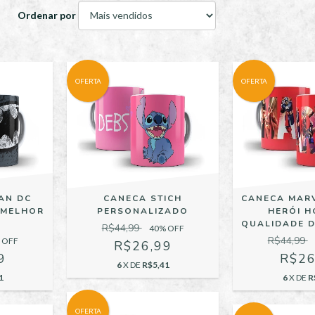
Ordenar por
OFERTA
OFERTA
AN DC
CANECA STICH
CANECA MAR
 MELHOR
PERSONALIZADO
HERÓI H
QUALIDADE 
R$44,99
40
% OFF
R$44,99
 OFF
R$26,99
9
R$26
6
X DE
R$5,41
1
6
X DE
R
OFERTA