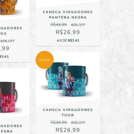
CANECA VINGADORES
PANTERA NEGRA
R$44,99
40
% OFF
NGADORES
R$26,99
NOS
6
X DE
R$5,41
40
% OFF
,99
$5,41
OFERTA
CANECA VINGADORES
THOR
R$44,99
40
% OFF
NGADORES
R$26,99
NEGRA