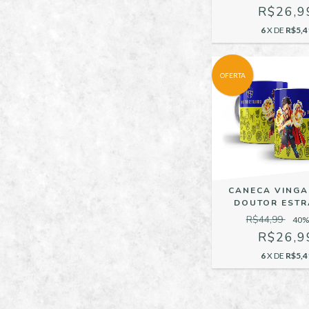
R$26,9
6
X DE
R$5,4
OFERTA
CANECA VING
DOUTOR EST
R$44,99
40
%
R$26,9
6
X DE
R$5,4