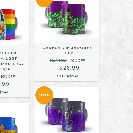
CANECA VINGADORES
HULK
MULHER
HA LGBT
R$44,99
40
% OFF
MAN LIGA
R$26,99
STIÇA
6
X DE
R$5,41
40
% OFF
,99
$5,41
OFERTA