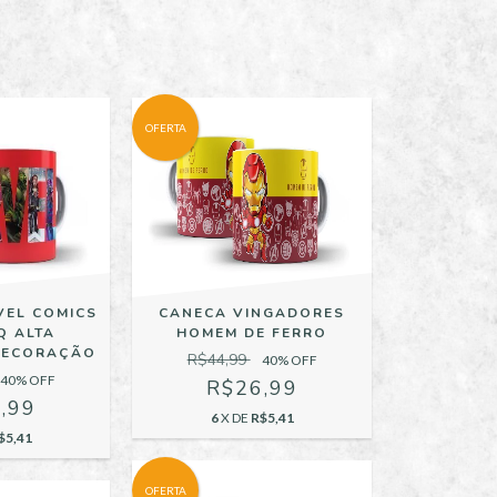
OFERTA
CANECA VINGADORES
VEL COMICS
HOMEM DE FERRO
Q ALTA
DECORAÇÃO
R$44,99
40
% OFF
40
% OFF
R$26,99
,99
6
X DE
R$5,41
$5,41
OFERTA