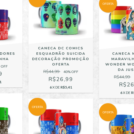
OFERTA
CANECA DC COMICS
ADORES
ESQUADRÃO SUICIDA
CANECA 
NHA
DECORAÇÃO PROMOÇÃO
MARAVIL
OFERTA
WONDER WO
 OFF
DA JU
R$44,99
40
% OFF
9
R$44,99
R$26,99
1
R$26
6
X DE
R$5,41
6
X DE
R
OFERTA
OFERTA