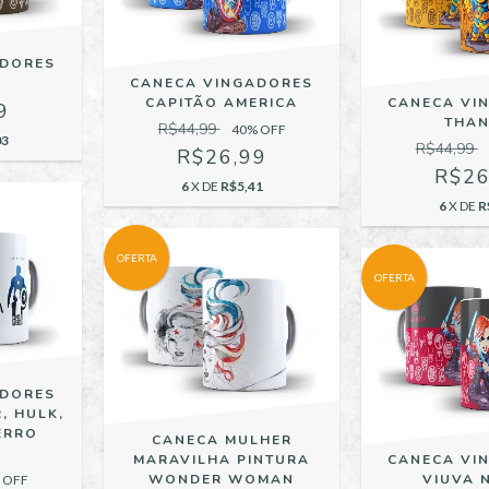
ADORES
CANECA VINGADORES
CAPITÃO AMERICA
CANECA VI
9
THA
R$44,99
40
% OFF
03
R$44,99
R$26,99
R$26
6
X DE
R$5,41
6
X DE
R
OFERTA
OFERTA
ADORES
, HULK,
ERRO
CANECA MULHER
CANECA VI
MARAVILHA PINTURA
VIUVA 
WONDER WOMAN
 OFF