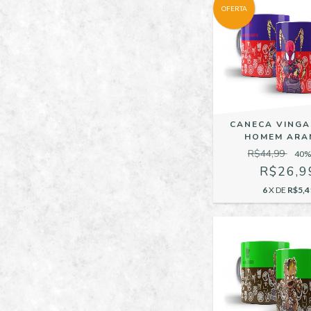
OFERTA
CANECA VING
HOMEM ARA
R$44,99
40
%
R$26,9
6
X DE
R$5,4