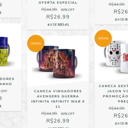
OFERTA ESPECIAL
9
R$44,99
R$44,99
40
% OFF
R$26
1
R$26,99
6
X DE
R
6
X DE
R$5,41
OFERTA
OFERTA
ADORES
RANHO
CANECA SEXT
 OFF
CANECA VINGADORES
JASON V
AVENGERS GUERRA
PROMOÇÃO
9
INFINITA INFINITY WAR #
PRE
1
11
R$44,99
R$44,99
40
% OFF
R$26
R$26,99
6
X DE
R