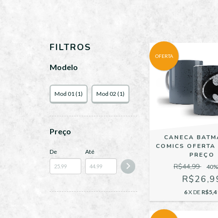
FILTROS
OFERTA
Modelo
Mod 01 (1)
Mod 02 (1)
Preço
CANECA BATM
COMICS OFERTA
De
Até
PREÇO
R$44,99
40
%
R$26,9
6
X DE
R$5,4