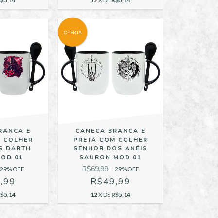
$5,14
12
X DE
R$5,14
OFERTA
RANCA E
CANECA BRANCA E
M COLHER
PRETA COM COLHER
S DARTH
SENHOR DOS ANÉIS
MOD 01
SAURON MOD 01
R$69,99
29
% OFF
29
% OFF
,99
R$49,99
$5,14
12
X DE
R$5,14