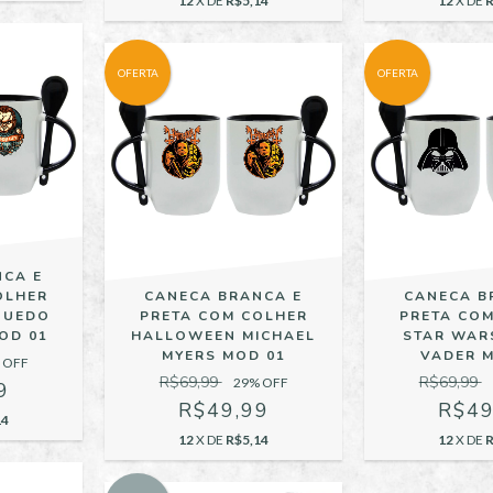
12
X DE
R$5,14
12
X DE
R
OFERTA
OFERTA
NCA E
OLHER
CANECA BRANCA E
CANECA B
QUEDO
PRETA COM COLHER
PRETA CO
OD 01
HALLOWEEN MICHAEL
STAR WAR
MYERS MOD 01
VADER 
 OFF
R$69,99
R$69,99
29
% OFF
9
R$49,99
R$49
14
12
X DE
R$5,14
12
X DE
R