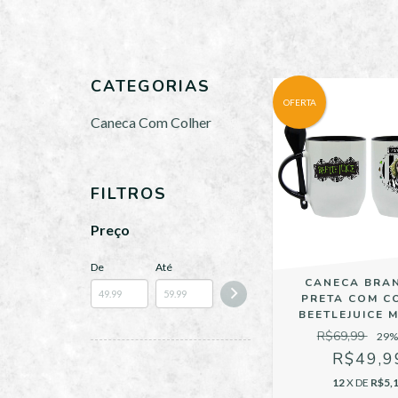
CATEGORIAS
OFERTA
Caneca Com Colher
FILTROS
Preço
De
Até
CANECA BRA
PRETA COM C
BEETLEJUICE 
R$69,99
29
%
R$49,9
12
X DE
R$5,