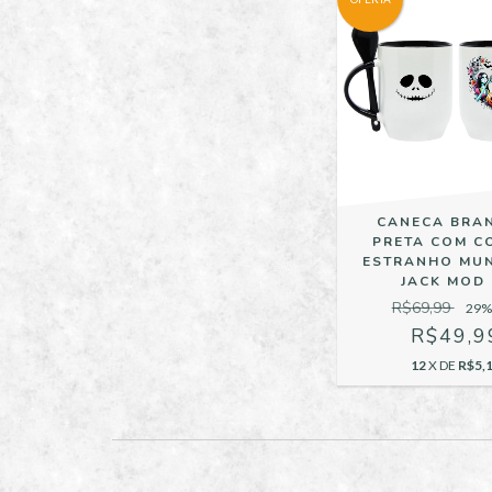
CANECA BRA
PRETA COM C
ESTRANHO MU
JACK MOD 
R$69,99
29
%
R$49,9
12
X DE
R$5,