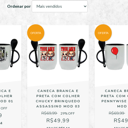
Ordenar por
OFERTA
OFERTA
NCA E
CANECA BRANCA E
CANECA B
OLHER
PRETA COM COLHER
PRETA COM 
MOD 01
CHUCKY BRINQUEDO
PENNYWISE
ASSASSINO MOD 03
MOD
 OFF
R$69,99
R$69,99
29
% OFF
9
R$49,99
R$49
14