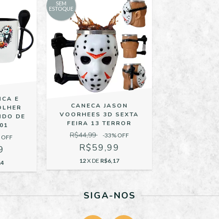
SEM
ESTOQUE
NCA E
CANECA JASON
OLHER
VOORHEES 3D SEXTA
NDO DE
FEIRA 13 TERROR
01
R$44,99
-33
% OFF
 OFF
R$59,99
9
12
X DE
R$6,17
14
SIGA-NOS