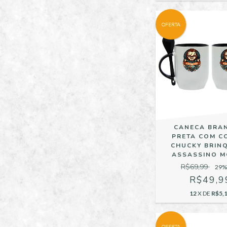
OFERTA
CANECA BRA
PRETA COM C
CHUCKY BRIN
ASSASSINO M
R$69,99
29
%
R$49,9
12
X DE
R$5,
OFERTA