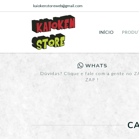
kaiokenstoreweb@gmail.com
INÍCIO
PRODU
WHATS
Dúvidas? Clique e fale com a gente no Z
ZAP !
CA