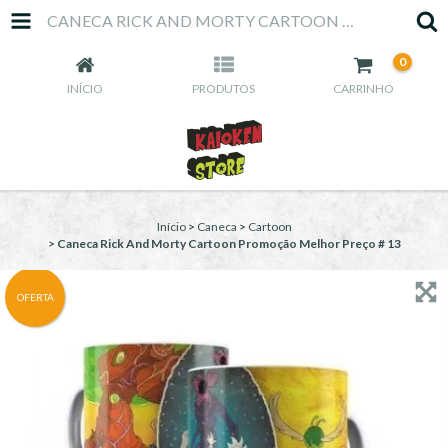
CANECA RICK AND MORTY CARTOON PROMOÇÃO MELHOR PREÇO # 13
0
INÍCIO
PRODUTOS
CARRINHO
Início
>
Caneca
>
Cartoon
>
Caneca Rick And Morty Cartoon Promoção Melhor Preço # 13
OFERTA