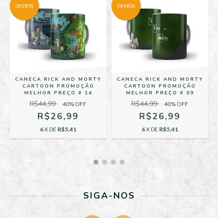
OFERTA
OFERTA
CANECA RICK AND MORTY
CANECA RICK AND MORTY
CARTOON PROMOÇÃO
CARTOON PROMOÇÃO
4
MELHOR PREÇO # 14
MELHOR PREÇO # 09
R$44,99
R$44,99
40
% OFF
40
% OFF
R$26,99
R$26,99
6
X DE
R$5,41
6
X DE
R$5,41
SIGA-NOS