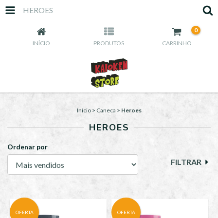
HEROES
0
INÍCIO
PRODUTOS
CARRINHO
Início
>
Caneca
>
Heroes
HEROES
Ordenar por
FILTRAR
OFERTA
OFERTA