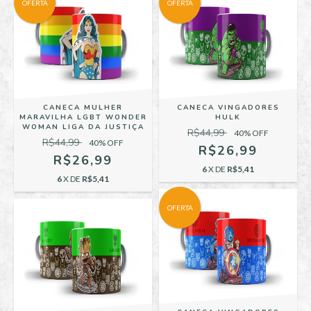
OFERTA
OFERTA
CANECA VINGADORES
CANECA MULHER
HULK
MARAVILHA LGBT WONDER
WOMAN LIGA DA JUSTIÇA
R$44,99
40
% OFF
R$44,99
40
% OFF
R$26,99
R$26,99
6
X DE
R$5,41
6
X DE
R$5,41
OFERTA