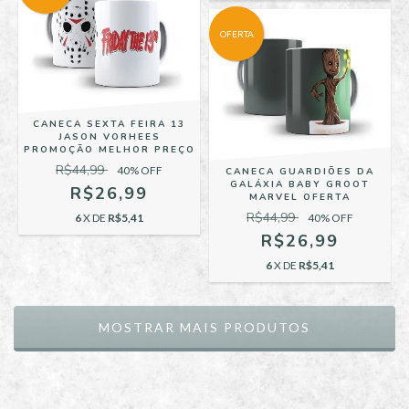
OFERTA
CANECA SEXTA FEIRA 13
JASON VORHEES
PROMOÇÃO MELHOR PREÇO
R$44,99
40
% OFF
CANECA GUARDIÕES DA
GALÁXIA BABY GROOT
R$26,99
MARVEL OFERTA
R$44,99
6
X DE
R$5,41
40
% OFF
R$26,99
6
X DE
R$5,41
MOSTRAR MAIS PRODUTOS