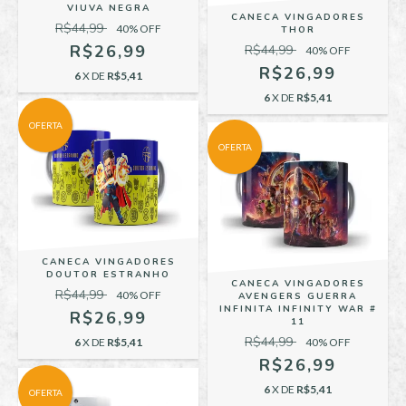
VIUVA NEGRA
CANECA VINGADORES
R$44,99
40
% OFF
THOR
R$26,99
R$44,99
40
% OFF
R$26,99
6
X DE
R$5,41
6
X DE
R$5,41
OFERTA
OFERTA
CANECA VINGADORES
DOUTOR ESTRANHO
CANECA VINGADORES
R$44,99
40
% OFF
AVENGERS GUERRA
INFINITA INFINITY WAR #
R$26,99
11
R$44,99
6
X DE
R$5,41
40
% OFF
R$26,99
6
X DE
R$5,41
OFERTA