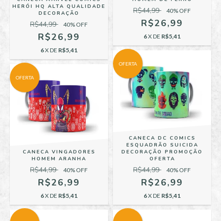
HERÓI HQ ALTA QUALIDADE
R$44,99
40
% OFF
DECORAÇÃO
R$26,99
R$44,99
40
% OFF
R$26,99
6
X DE
R$5,41
6
X DE
R$5,41
OFERTA
OFERTA
CANECA DC COMICS
ESQUADRÃO SUICIDA
CANECA VINGADORES
DECORAÇÃO PROMOÇÃO
HOMEM ARANHA
OFERTA
R$44,99
R$44,99
40
% OFF
40
% OFF
R$26,99
R$26,99
6
X DE
R$5,41
6
X DE
R$5,41