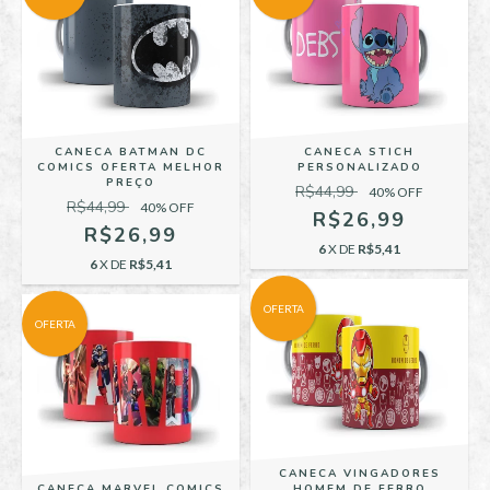
CANECA BATMAN DC
CANECA STICH
COMICS OFERTA MELHOR
PERSONALIZADO
PREÇO
R$44,99
40
% OFF
R$44,99
40
% OFF
R$26,99
R$26,99
6
X DE
R$5,41
6
X DE
R$5,41
OFERTA
OFERTA
CANECA VINGADORES
HOMEM DE FERRO
CANECA MARVEL COMICS