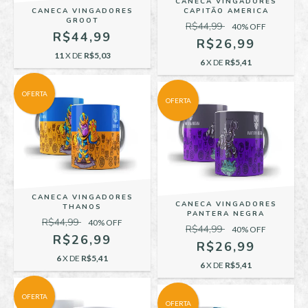
CANECA VINGADORES
CANECA VINGADORES
CAPITÃO AMERICA
GROOT
R$44,99
40
% OFF
R$44,99
R$26,99
11
X DE
R$5,03
6
X DE
R$5,41
OFERTA
OFERTA
CANECA VINGADORES
CANECA VINGADORES
THANOS
PANTERA NEGRA
R$44,99
40
% OFF
R$44,99
40
% OFF
R$26,99
R$26,99
6
X DE
R$5,41
6
X DE
R$5,41
OFERTA
OFERTA