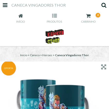
CANECA VINGADORES THOR
0
INÍCIO
PRODUTOS
CARRINHO
Início
>
Caneca
>
Heroes
>
Caneca Vingadores Thor
OFERTA