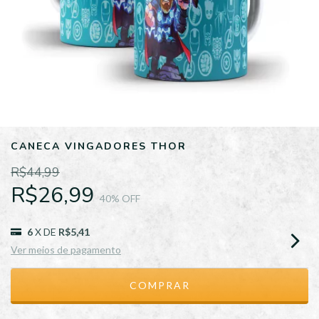
CANECA VINGADORES THOR
R$44,99
R$26,99
40
% OFF
6
X DE
R$5,41
Ver meios de pagamento