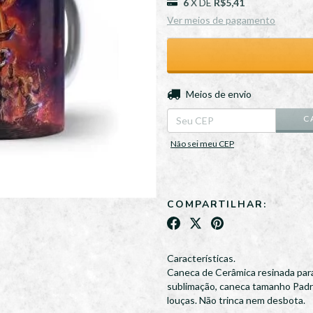
6
X DE
R$5,41
Ver meios de pagamento
Entregas para o CEP:
Meios de envio
C
Não sei meu CEP
COMPARTILHAR:
Características.
Caneca de Cerâmica resinada para
sublimação, caneca tamanho Padrã
louças. Não trinca nem desbota.