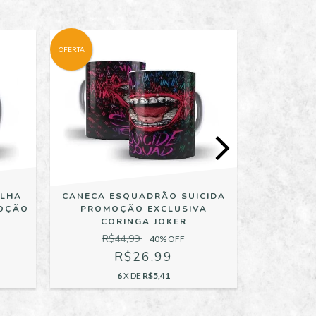
OFERTA
OFERTA
ILHA
CANECA ESQUADRÃO SUICIDA
PRO
MOÇÃO
PROMOÇÃO EXCLUSIVA
GUARDIÕE
CORINGA JOKER
R$
R$44,99
40
% OFF
R$26,99
6
X DE
R$5,41