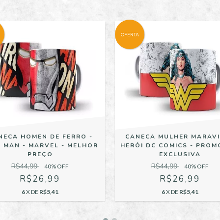
OFERTA
NECA HOMEN DE FERRO -
CANECA MULHER MARAV
 MAN - MARVEL - MELHOR
HERÓI DC COMICS - PRO
PREÇO
EXCLUSIVA
R$44,99
R$44,99
40
% OFF
40
% OFF
R$26,99
R$26,99
6
X DE
R$5,41
6
X DE
R$5,41