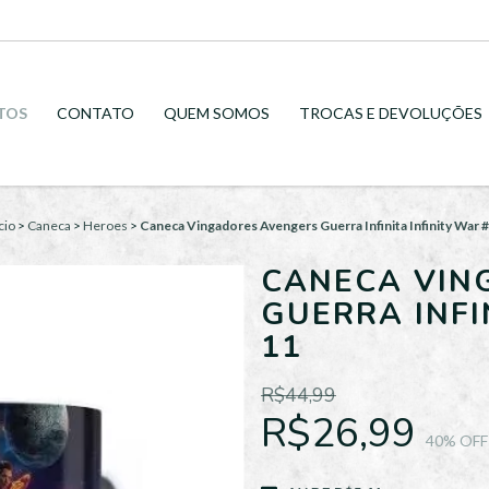
TOS
CONTATO
QUEM SOMOS
TROCAS E DEVOLUÇÕES
cio
>
Caneca
>
Heroes
>
Caneca Vingadores Avengers Guerra Infinita Infinity War #
CANECA VIN
GUERRA INFI
11
R$44,99
R$26,99
40
% OFF