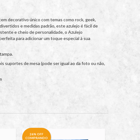
item decorativo único com temas como rock, geek,
ivertidos e medidas padrão, este azulejo é fácil de
stente e cheio de personalidade, o Azulejo
perfeita para adicionar um toque especial à sua
stampa.
s suportes de mesa (pode ser igual ao da foto ou não,
m
26% OFF
26% OFF
COMPRANDO
COMPRANDO