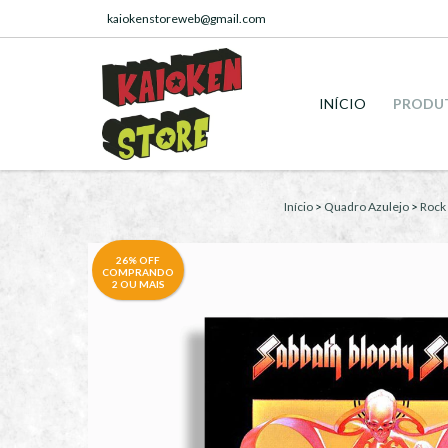
kaiokenstoreweb@gmail.com
INÍCIO
PRODU
Início
>
Quadro Azulejo
>
Rock
26% OFF
COMPRANDO
2 OU MAIS