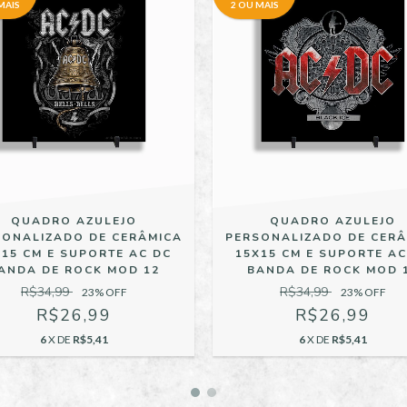
MAIS
2 OU MAIS
QUADRO AZULEJO
QUADRO AZULEJO
SONALIZADO DE CERÂMICA
PERSONALIZADO DE CERÂ
X15 CM E SUPORTE AC DC
15X15 CM E SUPORTE AC
ANDA DE ROCK MOD 12
BANDA DE ROCK MOD 
R$34,99
R$34,99
23
% OFF
23
% OFF
R$26,99
R$26,99
6
X DE
R$5,41
6
X DE
R$5,41