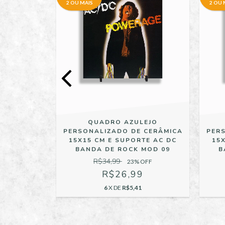
2 OU MAIS
2 OU 
EJO
QUADRO AZULEJO
 CERÂMICA
PERSONALIZADO DE CERÂMICA
PER
TE AC DC
15X15 CM E SUPORTE AC DC
15
MOD 08
BANDA DE ROCK MOD 09
B
R$34,99
OFF
23
% OFF
9
R$26,99
6
X DE
R$5,41