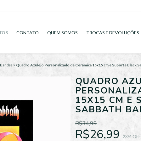
TOS
CONTATO
QUEM SOMOS
TROCAS E DEVOLUÇÕES
 Bandas
>
Quadro Azulejo Personalizado de Cerâmica 15x15 cm e Suporte Black 
QUADRO AZU
PERSONALIZ
15X15 CM E 
SABBATH BA
R$34,99
R$26,99
23
% OFF