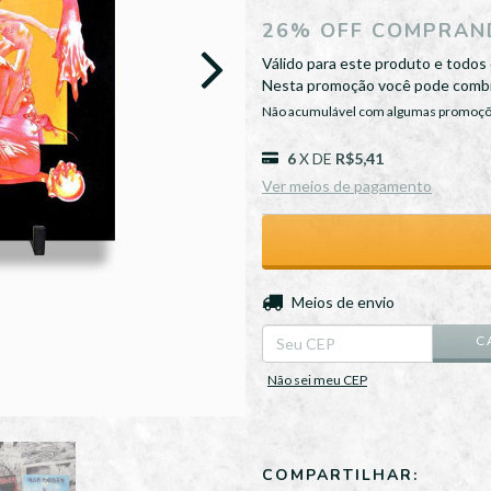
26% OFF COMPRAND
Válido para este produto e todos 
Nesta promoção você pode combi
Não acumulável com algumas promoç
6
X DE
R$5,41
Ver meios de pagamento
Entregas para o CEP:
Meios de envio
C
Não sei meu CEP
COMPARTILHAR: