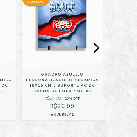
2 OU MAIS
2 OU MAIS
QUADRO AZULEJO
QU
MICA
PERSONALIZADO DE CERÂMICA
PERSONAL
 DC
15X15 CM E SUPORTE AC DC
15X15 C
10
BANDA DE ROCK MOD 03
BANDA
R$34,99
R$
23
% OFF
R$26,99
6
X DE
R$5,41