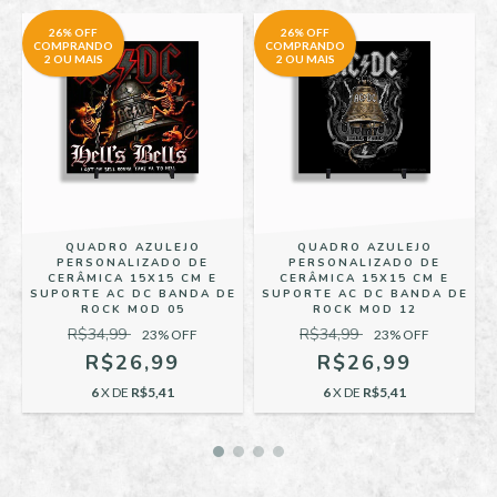
26% OFF
26% OFF
COMPRANDO
COMPRANDO
2 OU MAIS
2 OU MAIS
QUADRO AZULEJO
QUADRO AZULEJO
PERSONALIZADO DE
PERSONALIZADO DE
CERÂMICA 15X15 CM E
CERÂMICA 15X15 CM E
E
SUPORTE AC DC BANDA DE
SUPORTE AC DC BANDA DE
ROCK MOD 05
ROCK MOD 12
R$34,99
R$34,99
23
% OFF
23
% OFF
R$26,99
R$26,99
6
X DE
R$5,41
6
X DE
R$5,41