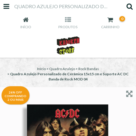
QUADRO AZULEJO PERSONALIZADO DE CERÂMICA 15X15 CM E SUPORTE AC DC BANDA DE ROCK MOD 04
0
INÍCIO
PRODUTOS
CARRINHO
Início
>
Quadro Azulejo
>
Rock Bandas
>
Quadro Azulejo Personalizado de Cerâmica 15x15 cm e Suporte AC DC
Banda de Rock MOD 04
26% OFF
COMPRANDO
2 OU MAIS