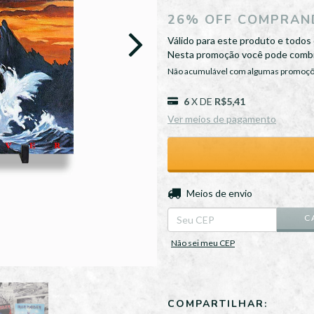
26% OFF COMPRAND
Válido para este produto e todos 
Nesta promoção você pode combi
Não acumulável com algumas promoç
6
X DE
R$5,41
Ver meios de pagamento
Entregas para o CEP:
Meios de envio
C
Não sei meu CEP
COMPARTILHAR: