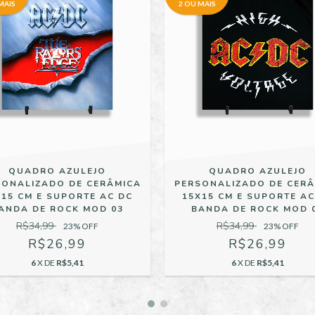
MAIS
2 OU MAIS
QUADRO AZULEJO
QUADRO AZULEJO
SONALIZADO DE CERÂMICA
PERSONALIZADO DE CERÂ
X15 CM E SUPORTE AC DC
15X15 CM E SUPORTE AC
ANDA DE ROCK MOD 03
BANDA DE ROCK MOD 
R$34,99
R$34,99
23
% OFF
23
% OFF
R$26,99
R$26,99
6
X DE
R$5,41
6
X DE
R$5,41