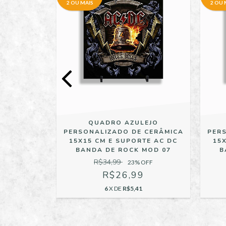
2 OU MAIS
2 OU 
EJO
QUADRO AZULEJO
 CERÂMICA
PERSONALIZADO DE CERÂMICA
PER
TE AC DC
15X15 CM E SUPORTE AC DC
15
MOD 12
BANDA DE ROCK MOD 07
B
R$34,99
OFF
23
% OFF
9
R$26,99
6
X DE
R$5,41