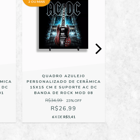
2 OU MAIS
2 OU MAIS
QUADRO AZULEJO
QU
MICA
PERSONALIZADO DE CERÂMICA
PERSONAL
 DC
15X15 CM E SUPORTE AC DC
15X15 C
01
BANDA DE ROCK MOD 08
BANDA
R$34,99
R$
23
% OFF
R$26,99
6
X DE
R$5,41