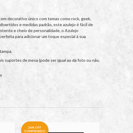
item decorativo único com temas como rock, geek,
ivertidos e medidas padrão, este azulejo é fácil de
stente e cheio de personalidade, o Azulejo
perfeita para adicionar um toque especial à sua
stampa.
s suportes de mesa (pode ser igual ao da foto ou não,
m
26% OFF
26% OFF
COMPRANDO
COMPRANDO