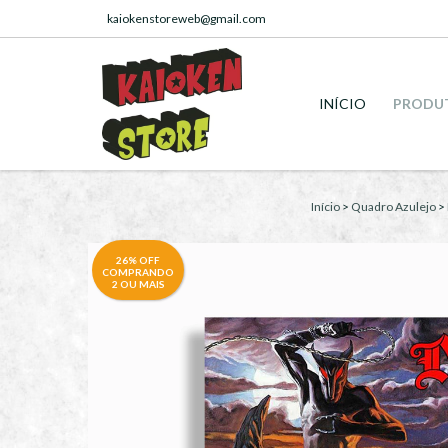
kaiokenstoreweb@gmail.com
INÍCIO
PRODU
Início
>
Quadro Azulejo
>
26% OFF
COMPRANDO
2 OU MAIS