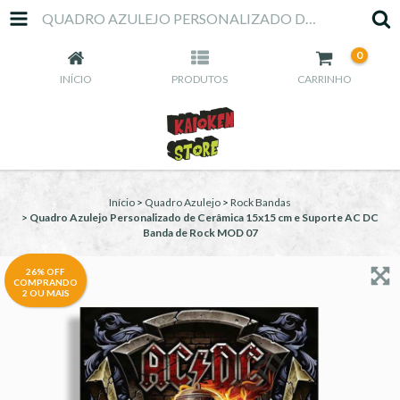
QUADRO AZULEJO PERSONALIZADO DE CERÂMICA 15X15 CM E SUPORTE AC DC BANDA DE ROCK MOD 07
0
INÍCIO
PRODUTOS
CARRINHO
Início
>
Quadro Azulejo
>
Rock Bandas
>
Quadro Azulejo Personalizado de Cerâmica 15x15 cm e Suporte AC DC
Banda de Rock MOD 07
26% OFF
COMPRANDO
2 OU MAIS