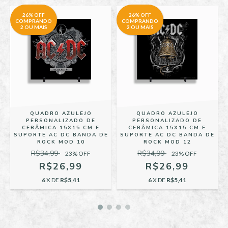
26% OFF
26% OFF
COMPRANDO
COMPRANDO
2 OU MAIS
2 OU MAIS
QUADRO AZULEJO
QUADRO AZULEJO
PERSONALIZADO DE
PERSONALIZADO DE
CERÂMICA 15X15 CM E
CERÂMICA 15X15 CM E
E
SUPORTE AC DC BANDA DE
SUPORTE AC DC BANDA DE
ROCK MOD 10
ROCK MOD 12
R$34,99
R$34,99
23
% OFF
23
% OFF
R$26,99
R$26,99
6
X DE
R$5,41
6
X DE
R$5,41