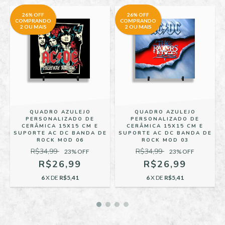
26% OFF
26% OFF
COMPRANDO
COMPRANDO
2 OU MAIS
2 OU MAIS
QUADRO AZULEJO
QUADRO AZULEJO
PERSONALIZADO DE
PERSONALIZADO DE
CERÂMICA 15X15 CM E
CERÂMICA 15X15 CM E
E
SUPORTE AC DC BANDA DE
SUPORTE AC DC BANDA DE
ROCK MOD 06
ROCK MOD 03
R$34,99
R$34,99
23
% OFF
23
% OFF
R$26,99
R$26,99
6
X DE
R$5,41
6
X DE
R$5,41