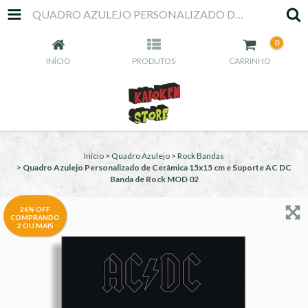
QUADRO AZULEJO PERSONALIZADO DE CERÂMICA 15X15 CM E SUPORTE AC DC BANDA DE ROCK MOD 02
0
INÍCIO
PRODUTOS
CARRINHO
Início
>
Quadro Azulejo
>
Rock Bandas
>
Quadro Azulejo Personalizado de Cerâmica 15x15 cm e Suporte AC DC
Banda de Rock MOD 02
26% OFF
COMPRANDO
2 OU MAIS