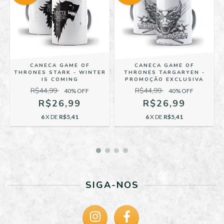
CANECA GAME OF
CANECA GAME OF
THRONES STARK - WINTER
THRONES TARGARYEN -
IS COMING
PROMOÇÃO EXCLUSIVA
R$44,99
R$44,99
40
% OFF
40
% OFF
R$26,99
R$26,99
6
X DE
R$5,41
6
X DE
R$5,41
SIGA-NOS