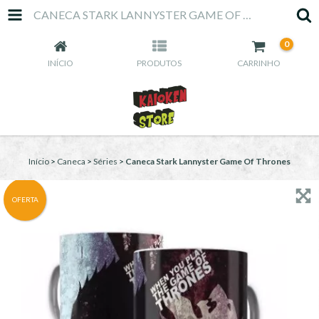
CANECA STARK LANNYSTER GAME OF THRONES
0
INÍCIO
PRODUTOS
CARRINHO
Início
>
Caneca
>
Séries
>
Caneca Stark Lannyster Game Of Thrones
OFERTA