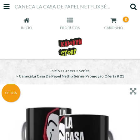
CANECA LA CASA DE PAPEL NETFLIX SÉRIES PROMOÇÃO OFERTA # 21
0
INÍCIO
PRODUTOS
CARRINHO
Início
>
Caneca
>
Séries
>
Caneca La Casa De Papel Netflix Séries Promoção Oferta # 21
OFERTA