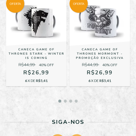
OFERTA
OFERTA
CANECA GAME OF
CANECA GAME OF
THRONES STARK - WINTER
THRONES MORMONT -
IS COMING
PROMOÇÃO EXCLUSIVA
R$44,99
R$44,99
40
% OFF
40
% OFF
R$26,99
R$26,99
6
X DE
R$5,41
6
X DE
R$5,41
SIGA-NOS