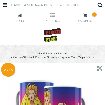
CANECA SHE RA A PRINCESA GUERREIRA ESPECIAL COM MEGA OFERTA
0
INÍCIO
PRODUTOS
CARRINHO
Início
>
Caneca
>
Cartoon
>
Caneca She Ra A Princesa Guerreira Especial Com Mega Oferta
OFERTA