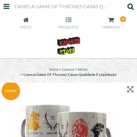
CANECA GAME OF THRONES CASAS QUALIDADE E LIQUIDAÇÃO
0
INÍCIO
PRODUTOS
CARRINHO
Início
>
Caneca
>
Séries
>
Caneca Game Of Thrones Casas Qualidade E Liquidação
OFERTA