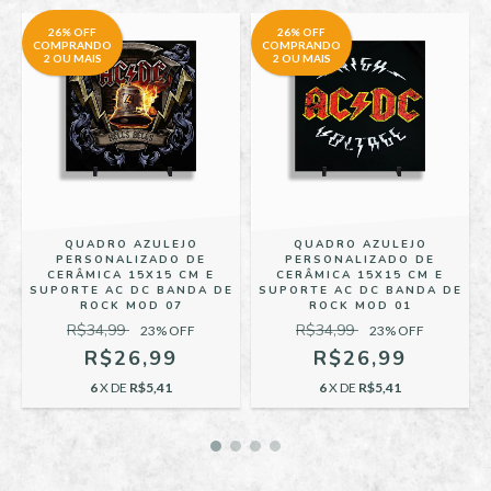
26% OFF
26% OFF
COMPRANDO
COMPRANDO
2 OU MAIS
2 OU MAIS
QUADRO AZULEJO
QUADRO AZULEJO
PERSONALIZADO DE
PERSONALIZADO DE
CERÂMICA 15X15 CM E
CERÂMICA 15X15 CM E
E
SUPORTE AC DC BANDA DE
SUPORTE AC DC BANDA DE
ROCK MOD 07
ROCK MOD 01
R$34,99
R$34,99
23
% OFF
23
% OFF
R$26,99
R$26,99
6
X DE
R$5,41
6
X DE
R$5,41