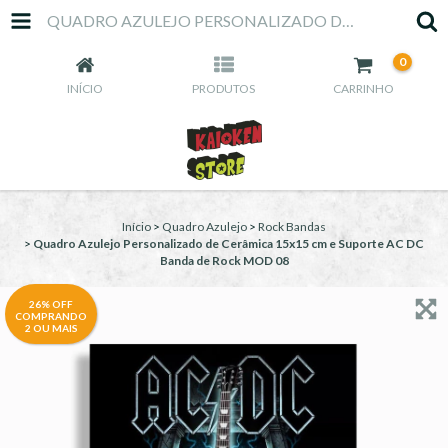
QUADRO AZULEJO PERSONALIZADO DE CERÂMICA 15X15 CM E SUPORTE AC DC BANDA DE ROCK MOD 08
0
INÍCIO
PRODUTOS
CARRINHO
Início
>
Quadro Azulejo
>
Rock Bandas
>
Quadro Azulejo Personalizado de Cerâmica 15x15 cm e Suporte AC DC
Banda de Rock MOD 08
26% OFF
COMPRANDO
2 OU MAIS