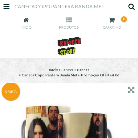
CANECA COPO PANTERA BANDA METAL PROMOÇÃO OFERTA # 06
0
INÍCIO
PRODUTOS
CARRINHO
Início
>
Caneca
>
Bandas
>
Caneca Copo Pantera Banda Metal Promoção Oferta # 06
OFERTA