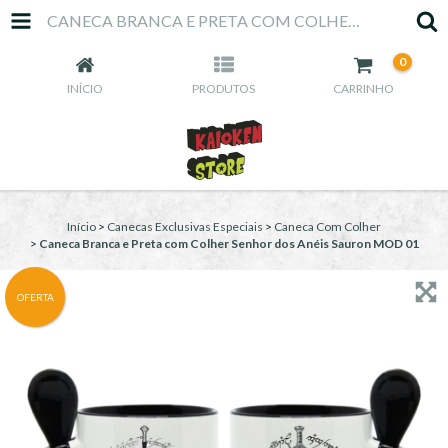
CANECA BRANCA E PRETA COM COLHER SENHOR DOS ANÉIS SAURON MOD 01
0
INÍCIO
PRODUTOS
CARRINHO
Início
>
Canecas Exclusivas Especiais
>
Caneca Com Colher
>
Caneca Branca e Preta com Colher Senhor dos Anéis Sauron MOD 01
OFERTA