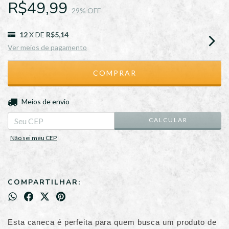
R$49,99
29
% OFF
12
X DE
R$5,14
Ver meios de pagamento
ALTERAR CEP
Entregas para o CEP:
Meios de envio
CALCULAR
Não sei meu CEP
COMPARTILHAR:
Esta caneca é perfeita para quem busca um produto de