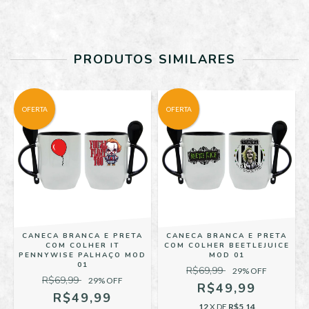
PRODUTOS SIMILARES
OFERTA
OFERTA
CANECA BRANCA E PRETA
CANECA BRANCA E PRETA
COM COLHER IT
COM COLHER BEETLEJUICE
PENNYWISE PALHAÇO MOD
MOD 01
01
R$69,99
29
% OFF
R$69,99
29
% OFF
R$49,99
R$49,99
12
X DE
R$5,14