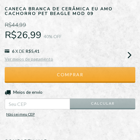
CANECA BRANCA DE CERÂMICA EU AMO
CACHORRO PET BEAGLE MOD 09
R$44,99
R$26,99
40
% OFF
6
X DE
R$5,41
Ver meios de pagamento
ALTERAR CEP
Entregas para o CEP:
Meios de envio
CALCULAR
Não sei meu CEP