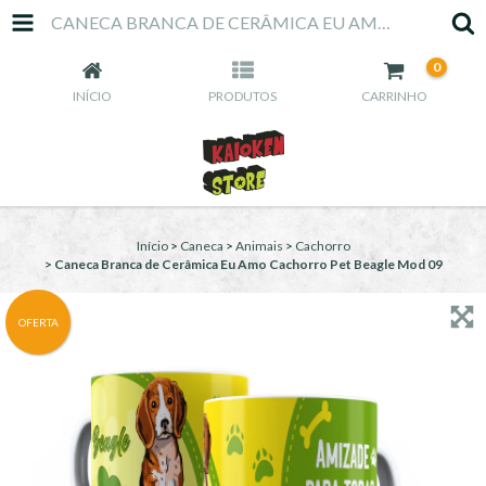
CANECA BRANCA DE CERÂMICA EU AMO CACHORRO PET BEAGLE MOD 09
0
INÍCIO
PRODUTOS
CARRINHO
Início
>
Caneca
>
Animais
>
Cachorro
>
Caneca Branca de Cerâmica Eu Amo Cachorro Pet Beagle Mod 09
OFERTA