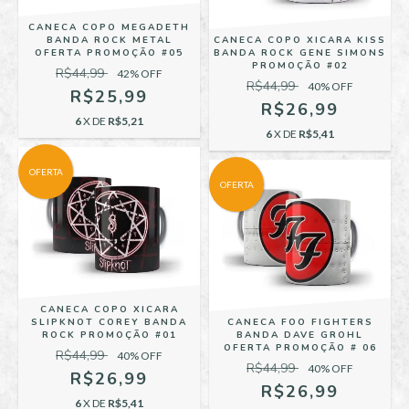
CANECA COPO MEGADETH
BANDA ROCK METAL
CANECA COPO XICARA KISS
OFERTA PROMOÇÃO #05
BANDA ROCK GENE SIMONS
PROMOÇÃO #02
R$44,99
42
% OFF
R$44,99
40
% OFF
R$25,99
R$26,99
6
X DE
R$5,21
6
X DE
R$5,41
OFERTA
OFERTA
CANECA COPO XICARA
SLIPKNOT COREY BANDA
CANECA FOO FIGHTERS
ROCK PROMOÇÃO #01
BANDA DAVE GROHL
OFERTA PROMOÇÃO # 06
R$44,99
40
% OFF
R$44,99
40
% OFF
R$26,99
R$26,99
6
X DE
R$5,41