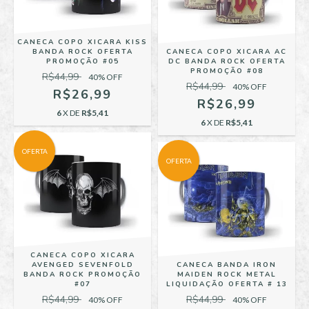
CANECA COPO XICARA KISS
BANDA ROCK OFERTA
CANECA COPO XICARA AC
PROMOÇÃO #05
DC BANDA ROCK OFERTA
PROMOÇÃO #08
R$44,99
40
% OFF
R$44,99
40
% OFF
R$26,99
R$26,99
6
X DE
R$5,41
6
X DE
R$5,41
OFERTA
OFERTA
CANECA COPO XICARA
AVENGED SEVENFOLD
CANECA BANDA IRON
BANDA ROCK PROMOÇÃO
MAIDEN ROCK METAL
#07
LIQUIDAÇÃO OFERTA # 13
R$44,99
R$44,99
40
% OFF
40
% OFF