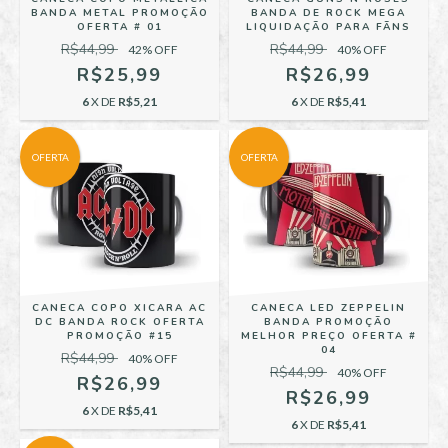
BANDA METAL PROMOÇÃO
BANDA DE ROCK MEGA
OFERTA # 01
LIQUIDAÇÃO PARA FÃNS
R$44,99
R$44,99
42
% OFF
40
% OFF
R$25,99
R$26,99
6
X DE
R$5,21
6
X DE
R$5,41
OFERTA
OFERTA
CANECA COPO XICARA AC
CANECA LED ZEPPELIN
DC BANDA ROCK OFERTA
BANDA PROMOÇÃO
PROMOÇÃO #15
MELHOR PREÇO OFERTA #
04
R$44,99
40
% OFF
R$44,99
40
% OFF
R$26,99
R$26,99
6
X DE
R$5,41
6
X DE
R$5,41