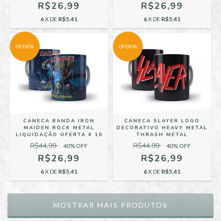
R$26,99
R$26,99
6
X DE
R$5,41
6
X DE
R$5,41
OFERTA
OFERTA
CANECA BANDA IRON
CANECA SLAYER LOGO
MAIDEN ROCK METAL
DECORATIVO HEAVY METAL
LIQUIDAÇÃO OFERTA # 10
THRASH METAL
R$44,99
R$44,99
40
% OFF
40
% OFF
R$26,99
R$26,99
6
X DE
R$5,41
6
X DE
R$5,41
MOSTRAR MAIS PRODUTOS