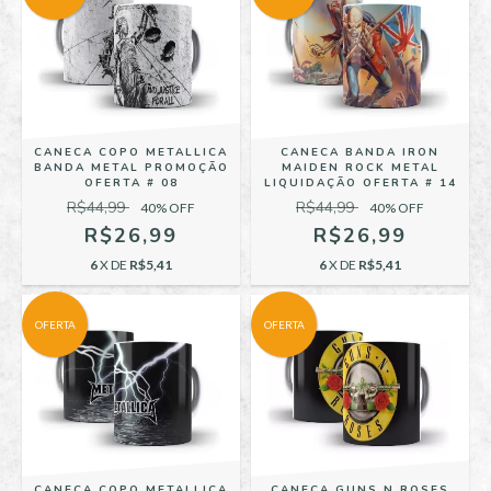
CANECA COPO METALLICA
CANECA BANDA IRON
BANDA METAL PROMOÇÃO
MAIDEN ROCK METAL
OFERTA # 08
LIQUIDAÇÃO OFERTA # 14
R$44,99
R$44,99
40
% OFF
40
% OFF
R$26,99
R$26,99
6
X DE
R$5,41
6
X DE
R$5,41
OFERTA
OFERTA
CANECA COPO METALLICA
CANECA GUNS N ROSES